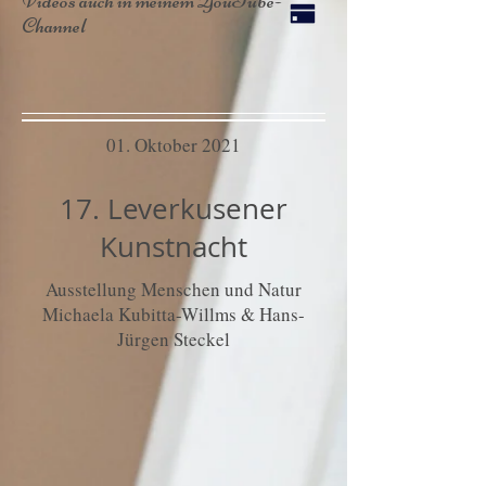
Videos auch in meinem YouTube-
Channel
01. Oktober 2021
17. Leverkusener
Kunstnacht
Ausstellung Menschen und Natur
Michaela Kubitta-Willms & Hans-
Jürgen Steckel