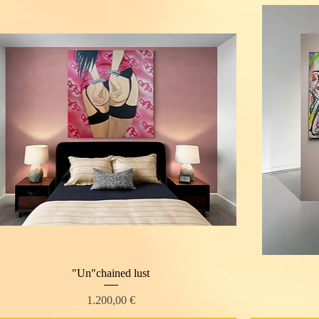
"Un"chained lust
Schnellansicht
Preis
1.200,00 €