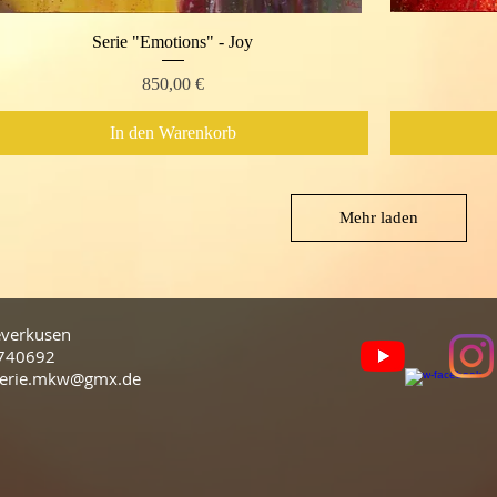
Serie "Emotions" - Joy
Schnellansicht
Preis
850,00 €
In den Warenkorb
Mehr laden
verkusen
740692
alerie.mkw@gmx.de