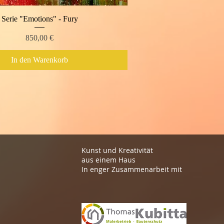
Serie "Emotions" - Fury
Schnellansicht
Preis
850,00 €
In den Warenkorb
Kunst und Kreativität
aus einem Haus
In enger Zusammenarbeit mit