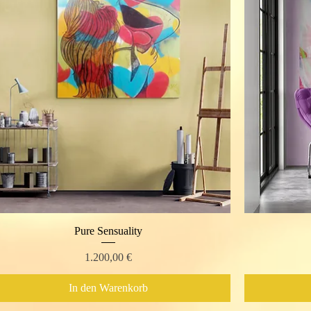
Pure Sensuality
Schnellansicht
Preis
1.200,00 €
In den Warenkorb