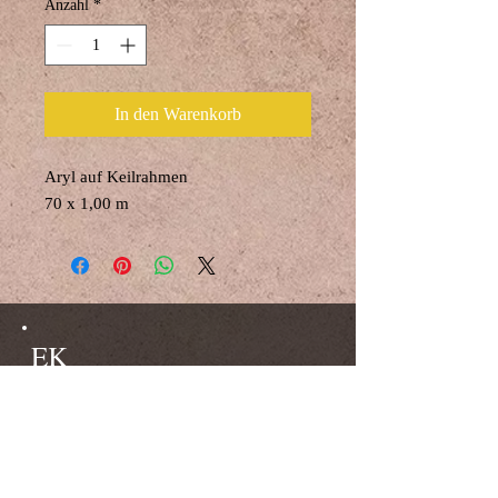
Anzahl
*
In den Warenkorb
Aryl auf Keilrahmen
70 x 1,00 m
EK
© 2023 by EK.
Proudly created with
Wix.com
Do Not Sell My Personal Information
51371 Leverkusen