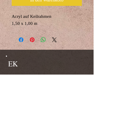
Acryl auf Keilrahmen
1,50 x 1,00 m
EK
© 2023 by EK.
Proudly created with
Wix.com
Do Not Sell My Personal Information
51371 Leverkusen
0160/96740692
ateliergalerie.mkw@gmx.de