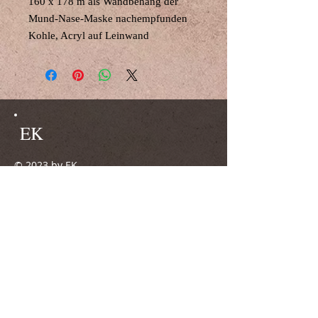
160 x 178 m als Wandbehang der
Mund-Nase-Maske nachempfunden
Kohle, Acryl auf Leinwand
EK
© 2023 by EK.
Proudly created with
Wix.com
Do Not Sell My Personal Information
51371 Leverkusen
0160/96740692
ateliergalerie.mkw@gmx.de